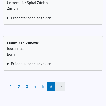
UniversitätsSpital Zürich
Zürich
Präsentationen anzeigen
Elalim Zen Vukovic
Inselspital
Bern
Präsentationen anzeigen
←
1
2
3
4
5
6
→