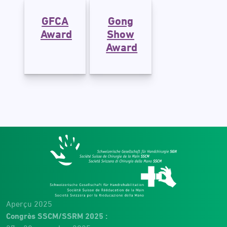
GFCA
Gong
Award
Show
Award
Aperçu 2025
Congrès SSCM/SSRM 2025 :