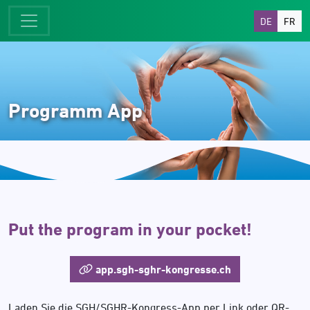
DE
FR
Programm App
Put the program in your pocket!
app.sgh-sghr-kongresse.ch
Laden Sie die SGH/SGHR-Kongress-App per Link oder QR-